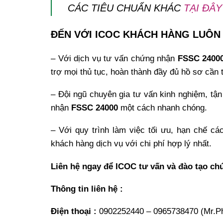
CÁC TIÊU CHUẨN KHÁC
TẠI ĐÂY
ĐẾN VỚI ICOC KHÁCH HÀNG LUÔN
– Với dịch vụ tư vấn chứng nhận
FSSC 2400
trợ mọi thủ tục, hoàn thành đầy đủ hồ sơ cần
– Đội ngũ chuyên gia tư vấn kinh nghiệm, t
nhận
FSSC 24000
một cách nhanh chóng.
– Với quy trình làm việc tối ưu, hạn chế cá
khách hàng dịch vụ với chi phí hợp lý nhất.
Liên hệ ngay để ICOC tư vấn và đào tạo c
Thông tin liên hệ :
Điện thoại :
0902252440 – 0965738470 (Mr.Ph