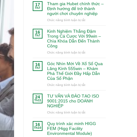
gia
Tham gia Hubet chính thức –
17
555win
Th7
Định hướng để trở thành
chính
người chơi chuyên nghiệp
thức
và
ở
Chức năng bình luận bị tắt
giành
Tham
giải
gia
Kinh Nghiệm Thắng Đậm
16
thưởng
Hubet
Th7
Trong Cá Cược Với 99win –
lớn
chính
Chìa Khóa Dẫn Đến Thành
–
thức
Công
Khám
–
Phá
Định
ở
Chức năng bình luận bị tắt
Cơ
hướng
Kinh
Hội
để
Nghiệm
Góc Nhìn Mới Về Xổ Số Qua
16
Đột
trở
Thắng
Th7
Lăng Kính 555win – Khám
Phá!
thành
Đậm
Phá Thế Giới Đầy Hấp Dẫn
người
Trong
Của Số Phận
chơi
Cá
chuyên
Cược
ở
Chức năng bình luận bị tắt
nghiệp
Với
Góc
99win
Nhìn
TƯ VẤN VÀ ĐÀO TẠO ISO
24
–
Mới
Th11
9001:2015 cho DOANH
Chìa
Về
NGHIỆP
Khóa
Xổ
Dẫn
Số
ở
Chức năng bình luận bị tắt
Đến
Qua
TƯ
Thành
Lăng
VẤN
Quy trình xác minh HIGG
16
Công
Kính
VÀ
Th10
FEM (Higg Facility
555win
ĐÀO
Environmental Module)
–
TẠO