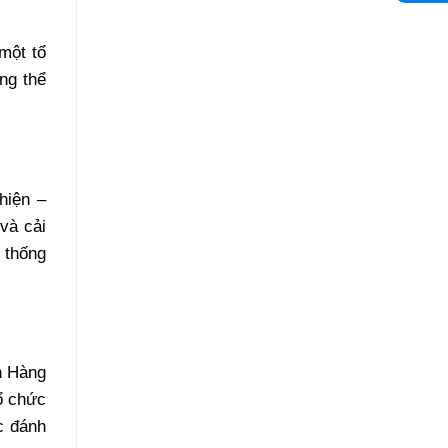
một tổ
ng thể
hiện –
và cải
 thống
n Hàng
ổ chức
c đánh