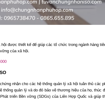
hội được thiết kế để giúp các tổ chức trong ngành hàng tiê
 vững của xã hội.
4000
ISO
chứng nhận cho các hệ thống quản lý xã hội tuân thủ các 
ệ thống quản lý và do đó bảo vệ thương hiệu của họ, thúc đ
 Phát triển Bền vững (SDGs) của Liên Hợp Quốc và giúp th