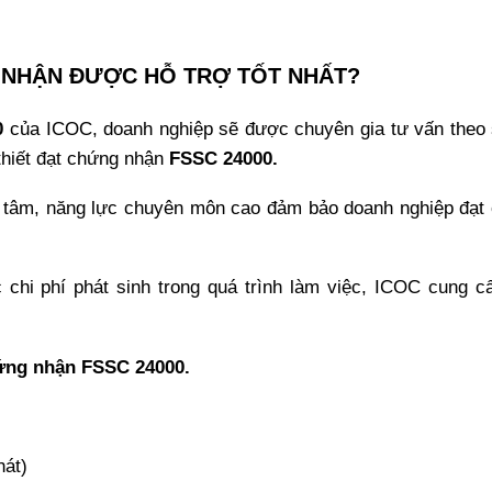
 NHẬN ĐƯỢC HỖ TRỢ TỐT NHẤT?
0
của ICOC, doanh nghiệp sẽ được chuyên gia tư vấn theo 
 thiết đạt chứng nhận
FSSC 24000
.
ận tâm, năng lực chuyên môn cao đảm bảo doanh nghiệp đạt
c chi phí phát sinh trong quá trình làm việc, ICOC cung c
hứng nhận
FSSC 24000
.
át)