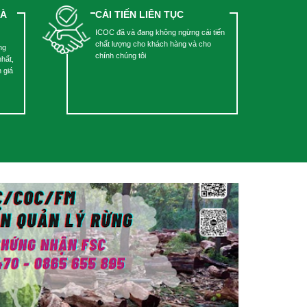
VÀ
CẢI TIẾN LIÊN TỤC
ICOC đã và đang không ngừng cải tiến
chất lượng cho khách hàng và cho
ng
chính chúng tôi
nhất,
 giá