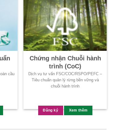
huẩn
Chứng nhận Chuỗi hành
trình (CoC)
toàn cầu
Dịch vụ tư vấn FSC/COC/RSPO/PEFC –
Tiêu chuẩn quản lý rừng bền vững và
chuỗi hành trình
Đăng ký
Xem thêm