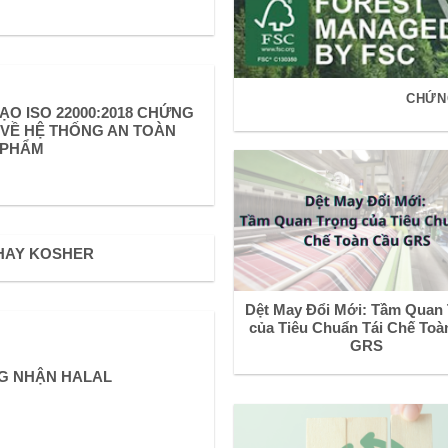
CHỨN
ẠO ISO 22000:2018 CHỨNG
VỀ HỆ THỐNG AN TOÀN
 PHẨM
HAY KOSHER
Dệt May Đổi Mới: Tầm Quan
của Tiêu Chuẩn Tái Chế Toà
GRS
G NHẬN HALAL