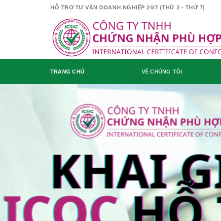
Skip
HỖ TRỢ TƯ VẤN DOANH NGHIỆP 24/7 (THỨ 2 - THỨ 7)
to
content
TRANG CHỦ
VỀ CHÚNG TÔI