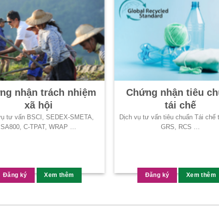
ng nhận trách nhiệm
Chứng nhận tiêu c
xã hội
tái chế
vụ tư vấn BSCI, SEDEX-SMETA,
Dịch vụ tư vấn tiêu chuẩn Tái chế 
SA800, C-TPAT, WRAP …
GRS, RCS …
Đăng ký
Xem thêm
Đăng ký
Xem thêm