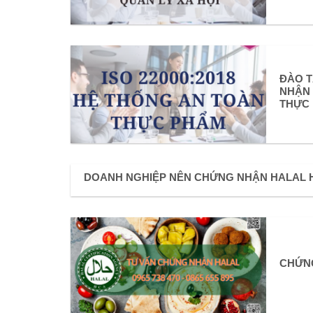
ĐÀO T
NHẬN 
THỰC
DOANH NGHIỆP NÊN CHỨNG NHẬN HALAL 
CHỨN