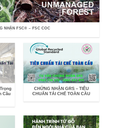
G NHẬN FSC® – FSC COC
 Trọng
CHỨNG NHẬN GRS – TIÊU
n Cầu
CHUẨN TÁI CHẾ TOÀN CẦU