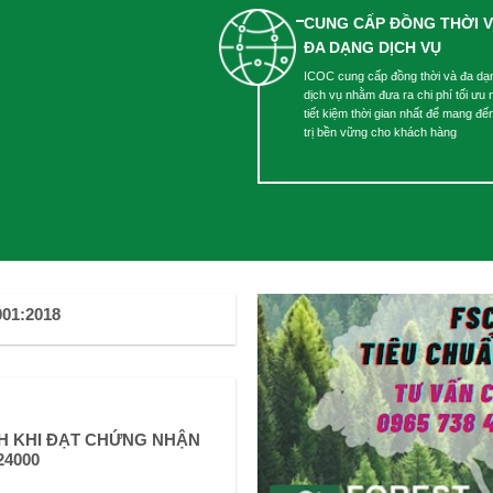
CUNG CẤP ĐỒNG THỜI 
ĐA DẠNG DỊCH VỤ
ICOC cung cấp đồng thời và đa dạ
dịch vụ nhằm đưa ra chi phí tối ưu 
tiết kiệm thời gian nhất để mang đến
trị bền vững cho khách hàng
01:2018
CH KHI ĐẠT CHỨNG NHẬN
24000