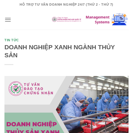
Skip
HỖ TRỢ TƯ VẤN DOANH NGHIỆP 24/7 (THỨ 2 - THỨ 7)
to
content
TIN TỨC
DOANH NGHIỆP XANH NGÀNH THỦY
SẢN