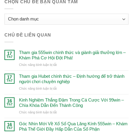
CHỌN CHỦ ĐỀ BẠN QUAN TÂM
CHỌN
CHỦ
ĐỀ
CHỦ ĐỀ LIÊN QUAN
BẠN
QUAN
TÂM
Tham gia 555win chính thức và giành giải thưởng lớn –
17
Th7
Khám Phá Cơ Hội Đột Phá!
ở
Chức năng bình luận bị tắt
Tham
gia
Tham gia Hubet chính thức – Định hướng để trở thành
17
555win
Th7
người chơi chuyên nghiệp
chính
ở
Chức năng bình luận bị tắt
thức
Tham
và
gia
Kinh Nghiệm Thắng Đậm Trong Cá Cược Với 99win –
giành
16
Hubet
Th7
Chìa Khóa Dẫn Đến Thành Công
giải
chính
thưởng
ở
Chức năng bình luận bị tắt
thức
lớn
Kinh
–
–
Nghiệm
Góc Nhìn Mới Về Xổ Số Qua Lăng Kính 555win – Khám
Định
16
Khám
Thắng
Th7
Phá Thế Giới Đầy Hấp Dẫn Của Số Phận
hướng
Phá
Đậm