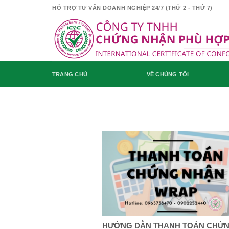
Skip
HỖ TRỢ TƯ VẤN DOANH NGHIỆP 24/7 (THỨ 2 - THỨ 7)
to
content
TRANG CHỦ
VỀ CHÚNG TÔI
HƯỚNG DẪN THANH TOÁN CHỨ