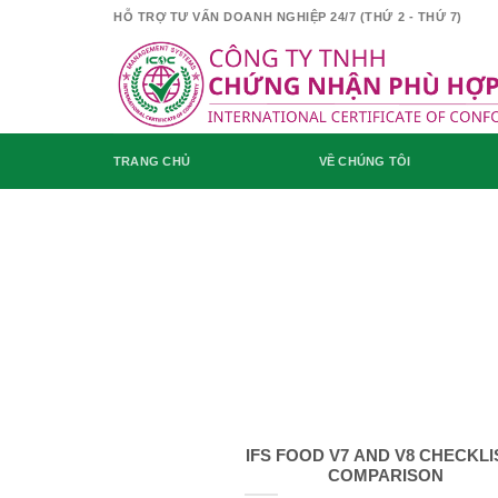
Skip
HỖ TRỢ TƯ VẤN DOANH NGHIỆP 24/7 (THỨ 2 - THỨ 7)
to
content
TRANG CHỦ
VỀ CHÚNG TÔI
IFS FOOD V7 AND V8 CHECKLI
COMPARISON