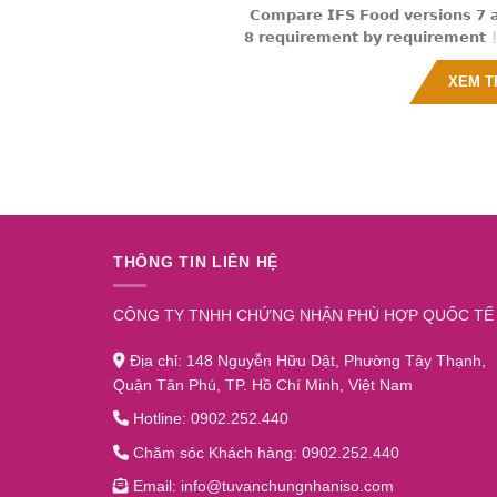
𝗖𝗼𝗺𝗽𝗮𝗿𝗲 𝗜𝗙𝗦 𝗙𝗼𝗼𝗱 𝘃𝗲𝗿𝘀𝗶𝗼𝗻𝘀 𝟳 
𝟴 𝗿𝗲𝗾𝘂𝗶𝗿𝗲𝗺𝗲𝗻𝘁 𝗯𝘆 𝗿𝗲𝗾𝘂𝗶𝗿𝗲𝗺𝗲𝗻𝘁
Đã có Bảng [...]
XEM 
THÔNG TIN LIÊN HỆ
CÔNG TY TNHH CHỨNG NHẬN PHÙ HỢP QUỐC TẾ
Địa chỉ: 148 Nguyễn Hữu Dật, Phường Tây Thạnh,
Quận Tân Phú, TP. Hồ Chí Minh, Việt Nam
Hotline: 0902.252.440
Chăm sóc Khách hàng: 0902.252.440
Email: info@tuvanchungnhaniso.com