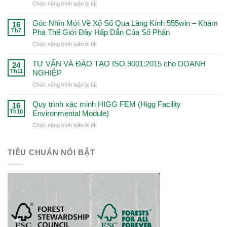
ở
Chức năng bình luận bị tắt
thức
lớn
Kinh
–
–
Nghiệm
Góc Nhìn Mới Về Xổ Số Qua Lăng Kính 555win – Khám
Định
16
Khám
Thắng
Th7
Phá Thế Giới Đầy Hấp Dẫn Của Số Phận
hướng
Phá
Đậm
để
Cơ
ở
Chức năng bình luận bị tắt
Trong
trở
Hội
Góc
Cá
thành
Đột
Nhìn
TƯ VẤN VÀ ĐÀO TẠO ISO 9001:2015 cho DOANH
Cược
24
người
Phá!
Mới
Th11
NGHIỆP
Với
chơi
Về
99win
chuyên
ở
Chức năng bình luận bị tắt
Xổ
–
nghiệp
TƯ
Số
Chìa
VẤN
Quy trình xác minh HIGG FEM (Higg Facility
Qua
16
Khóa
VÀ
Th10
Environmental Module)
Lăng
Dẫn
ĐÀO
Kính
Đến
ở
Chức năng bình luận bị tắt
TẠO
555win
Thành
Quy
ISO
–
Công
trình
9001:2015
Khám
xác
TIÊU CHUẨN NỔI BẬT
cho
Phá
minh
DOANH
Thế
HIGG
NGHIỆP
Giới
FEM
Đầy
(Higg
Hấp
Facility
Dẫn
Environmental
Của
Module)
Số
Phận