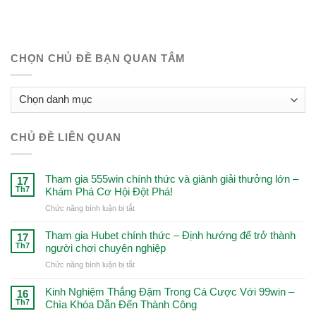
CHỌN CHỦ ĐỀ BẠN QUAN TÂM
CHỌN
CHỦ
ĐỀ
CHỦ ĐỀ LIÊN QUAN
BẠN
QUAN
TÂM
Tham gia 555win chính thức và giành giải thưởng lớn –
17
Th7
Khám Phá Cơ Hội Đột Phá!
ở
Chức năng bình luận bị tắt
Tham
gia
Tham gia Hubet chính thức – Định hướng để trở thành
17
555win
Th7
người chơi chuyên nghiệp
chính
ở
Chức năng bình luận bị tắt
thức
Tham
và
gia
Kinh Nghiệm Thắng Đậm Trong Cá Cược Với 99win –
giành
16
Hubet
Th7
Chìa Khóa Dẫn Đến Thành Công
giải
chính
thưởng