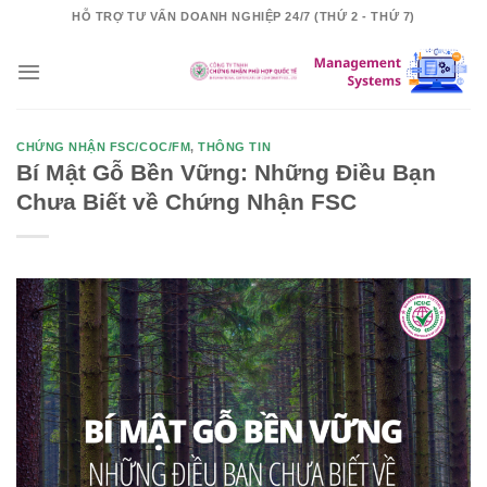
Skip
HỖ TRỢ TƯ VẤN DOANH NGHIỆP 24/7 (THỨ 2 - THỨ 7)
to
content
CHỨNG NHẬN FSC/COC/FM
,
THÔNG TIN
Bí Mật Gỗ Bền Vững: Những Điều Bạn
Chưa Biết về Chứng Nhận FSC