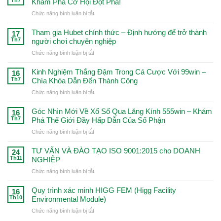
Th7
Khám Phá Cơ Hội Đột Phá!
ở
Chức năng bình luận bị tắt
Tham
gia
Tham gia Hubet chính thức – Định hướng để trở thành
17
555win
Th7
người chơi chuyên nghiệp
chính
ở
Chức năng bình luận bị tắt
thức
Tham
và
gia
Kinh Nghiệm Thắng Đậm Trong Cá Cược Với 99win –
giành
16
Hubet
Th7
Chìa Khóa Dẫn Đến Thành Công
giải
chính
thưởng
ở
Chức năng bình luận bị tắt
thức
lớn
Kinh
–
–
Nghiệm
Góc Nhìn Mới Về Xổ Số Qua Lăng Kính 555win – Khám
Định
16
Khám
Thắng
Th7
Phá Thế Giới Đầy Hấp Dẫn Của Số Phận
hướng
Phá
Đậm
để
Cơ
ở
Chức năng bình luận bị tắt
Trong
trở
Hội
Góc
Cá
thành
Đột
Nhìn
TƯ VẤN VÀ ĐÀO TẠO ISO 9001:2015 cho DOANH
Cược
24
người
Phá!
Mới
Th11
NGHIỆP
Với
chơi
Về
99win
chuyên
ở
Chức năng bình luận bị tắt
Xổ
–
nghiệp
TƯ
Số
Chìa
VẤN
Quy trình xác minh HIGG FEM (Higg Facility
Qua
16
Khóa
VÀ
Th10
Environmental Module)
Lăng
Dẫn
ĐÀO
Kính
Đến
ở
Chức năng bình luận bị tắt
TẠO
555win
Thành
Quy