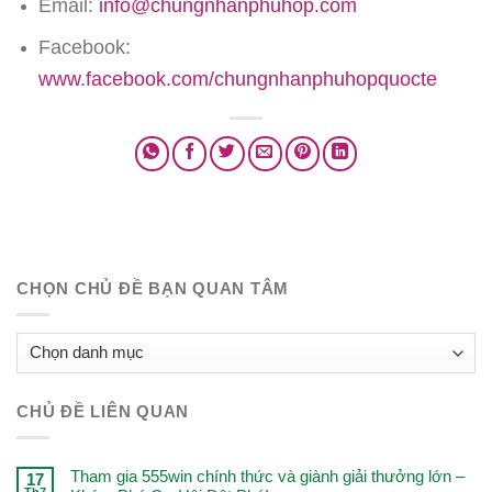
Email:
info@chungnhanphuhop.com
Facebook:
www.facebook.com/chungnhanphuhopquocte
CHỌN CHỦ ĐỀ BẠN QUAN TÂM
CHỌN
CHỦ
ĐỀ
CHỦ ĐỀ LIÊN QUAN
BẠN
QUAN
TÂM
Tham gia 555win chính thức và giành giải thưởng lớn –
17