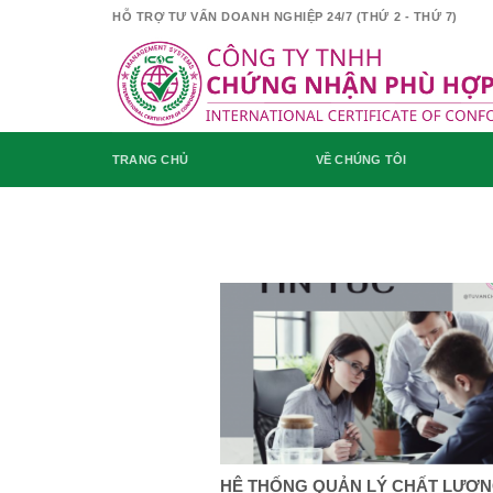
Skip
HỖ TRỢ TƯ VẤN DOANH NGHIỆP 24/7 (THỨ 2 - THỨ 7)
to
content
TRANG CHỦ
VỀ CHÚNG TÔI
HỆ THỐNG QUẢN LÝ CHẤT LƯỢ