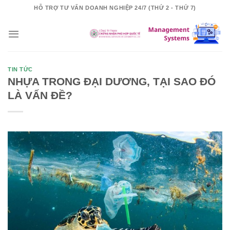
Skip
HỖ TRỢ TƯ VẤN DOANH NGHIỆP 24/7 (THỨ 2 - THỨ 7)
to
content
TIN TỨC
NHỰA TRONG ĐẠI DƯƠNG, TẠI SAO ĐÓ
LÀ VẤN ĐỀ?