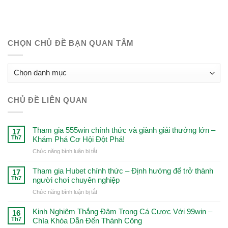
CHỌN CHỦ ĐỀ BẠN QUAN TÂM
CHỌN
CHỦ
ĐỀ
CHỦ ĐỀ LIÊN QUAN
BẠN
QUAN
TÂM
Tham gia 555win chính thức và giành giải thưởng lớn –
17
Th7
Khám Phá Cơ Hội Đột Phá!
ở
Chức năng bình luận bị tắt
Tham
gia
Tham gia Hubet chính thức – Định hướng để trở thành
17
555win
Th7
người chơi chuyên nghiệp
chính
ở
Chức năng bình luận bị tắt
thức
Tham
và
gia
Kinh Nghiệm Thắng Đậm Trong Cá Cược Với 99win –
giành
16
Hubet
Th7
Chìa Khóa Dẫn Đến Thành Công
giải
chính