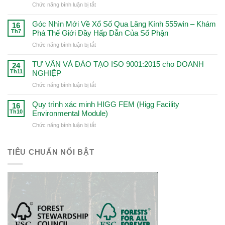
thưởng
ở
Chức năng bình luận bị tắt
thức
lớn
Kinh
–
–
Nghiệm
Góc Nhìn Mới Về Xổ Số Qua Lăng Kính 555win – Khám
Định
16
Khám
Thắng
Th7
Phá Thế Giới Đầy Hấp Dẫn Của Số Phận
hướng
Phá
Đậm
để
Cơ
ở
Chức năng bình luận bị tắt
Trong
trở
Hội
Góc
Cá
thành
Đột
Nhìn
TƯ VẤN VÀ ĐÀO TẠO ISO 9001:2015 cho DOANH
Cược
24
người
Phá!
Mới
Th11
NGHIỆP
Với
chơi
Về
99win
chuyên
ở
Chức năng bình luận bị tắt
Xổ
–
nghiệp
TƯ
Số
Chìa
VẤN
Quy trình xác minh HIGG FEM (Higg Facility
Qua
16
Khóa
VÀ
Th10
Environmental Module)
Lăng
Dẫn
ĐÀO
Kính
Đến
ở
Chức năng bình luận bị tắt
TẠO
555win
Thành
Quy
ISO
–
Công
trình
9001:2015
Khám
xác
TIÊU CHUẨN NỔI BẬT
cho
Phá
minh
DOANH
Thế
HIGG
NGHIỆP
Giới
FEM
Đầy
(Higg
Hấp
Facility
Dẫn
Environmental
Của
Module)
Số
Phận