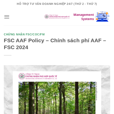
Skip
HỖ TRỢ TƯ VẤN DOANH NGHIỆP 24/7 (THỨ 2 - THỨ 7)
to
content
CHỨNG NHẬN FSC/COC/FM
FSC AAF Policy – Chính sách phí AAF –
FSC 2024