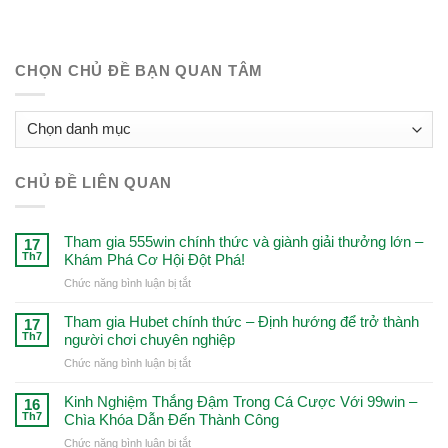
CHỌN CHỦ ĐỀ BẠN QUAN TÂM
CHỌN
CHỦ
ĐỀ
CHỦ ĐỀ LIÊN QUAN
BẠN
QUAN
TÂM
Tham gia 555win chính thức và giành giải thưởng lớn –
17
Th7
Khám Phá Cơ Hội Đột Phá!
ở
Chức năng bình luận bị tắt
Tham
gia
Tham gia Hubet chính thức – Định hướng để trở thành
17
555win
Th7
người chơi chuyên nghiệp
chính
ở
Chức năng bình luận bị tắt
thức
Tham
và
gia
Kinh Nghiệm Thắng Đậm Trong Cá Cược Với 99win –
giành
16
Hubet
Th7
Chìa Khóa Dẫn Đến Thành Công
giải
chính
thưởng
ở
Chức năng bình luận bị tắt
thức