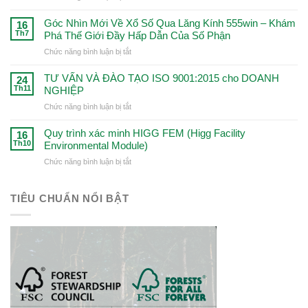
lớn
Kinh
–
–
Nghiệm
Góc Nhìn Mới Về Xổ Số Qua Lăng Kính 555win – Khám
Định
16
Khám
Thắng
Th7
Phá Thế Giới Đầy Hấp Dẫn Của Số Phận
hướng
Phá
Đậm
để
Cơ
ở
Chức năng bình luận bị tắt
Trong
trở
Hội
Góc
Cá
thành
Đột
Nhìn
TƯ VẤN VÀ ĐÀO TẠO ISO 9001:2015 cho DOANH
Cược
24
người
Phá!
Mới
Th11
NGHIỆP
Với
chơi
Về
99win
chuyên
ở
Chức năng bình luận bị tắt
Xổ
–
nghiệp
TƯ
Số
Chìa
VẤN
Quy trình xác minh HIGG FEM (Higg Facility
Qua
16
Khóa
VÀ
Th10
Environmental Module)
Lăng
Dẫn
ĐÀO
Kính
Đến
ở
Chức năng bình luận bị tắt
TẠO
555win
Thành
Quy
ISO
–
Công
trình
9001:2015
Khám
xác
TIÊU CHUẨN NỔI BẬT
cho
Phá
minh
DOANH
Thế
HIGG
NGHIỆP
Giới
FEM
Đầy
(Higg
Hấp
Facility
Dẫn
Environmental
Của
Module)
Số
Phận