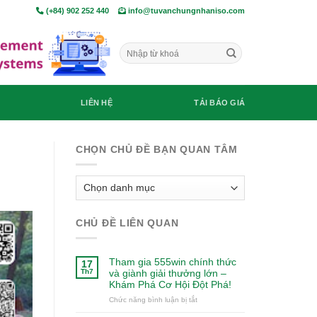
(+84) 902 252 440
info@tuvanchungnhaniso.com
LIÊN HỆ
TẢI BÁO GIÁ
CHỌN CHỦ ĐỀ BẠN QUAN TÂM
CHỌN
CHỦ
ĐỀ
CHỦ ĐỀ LIÊN QUAN
BẠN
QUAN
TÂM
Tham gia 555win chính thức
17
Th7
và giành giải thưởng lớn –
Khám Phá Cơ Hội Đột Phá!
ở
Chức năng bình luận bị tắt
Tham