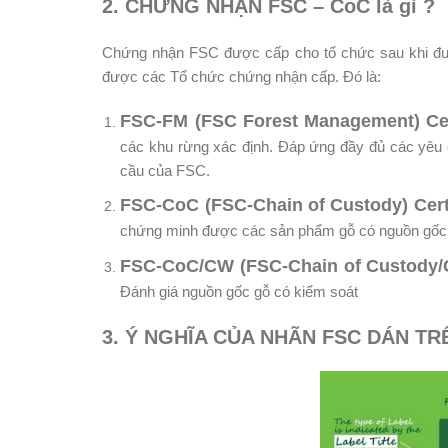
2. CHỨNG NHẬN FSC – CoC là gì ?
Chứng nhận FSC được cấp cho tổ chức sau khi đư
được các Tổ chức chứng nhận cấp. Đó là:
FSC-FM (FSC Forest Management) Cert
các khu rừng xác định. Đáp ứng đầy đủ các yêu c
cầu của FSC.
FSC-CoC (FSC-Chain of Custody) Certi
chứng minh được các sản phẩm gỗ có nguồn gốc
FSC-CoC/CW (FSC-Chain of Custody/Co
Đánh giá nguồn gốc gỗ có kiểm soát
3. Ý NGHĨA CỦA NHÃN FSC DÁN 