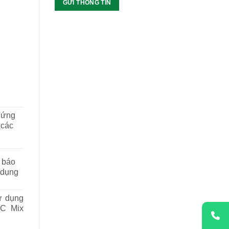
hứng
 các
 báo
 dụng
ử dụng
SC Mix