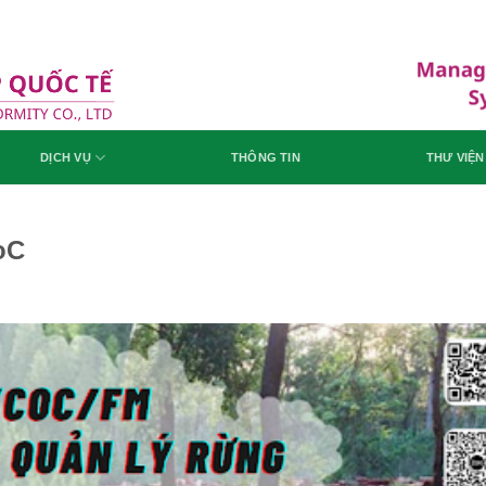
DỊCH VỤ
THÔNG TIN
THƯ VIỆN
oC