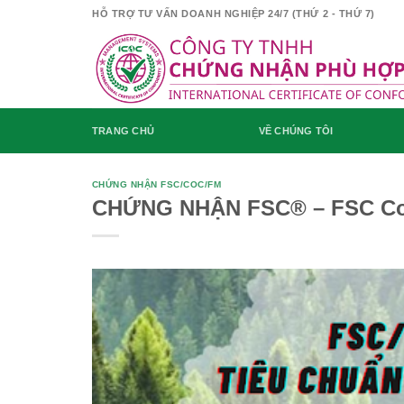
Skip
HỖ TRỢ TƯ VẤN DOANH NGHIỆP 24/7 (THỨ 2 - THỨ 7)
to
content
TRANG CHỦ
VỀ CHÚNG TÔI
CHỨNG NHẬN FSC/COC/FM
CHỨNG NHẬN FSC® – FSC C