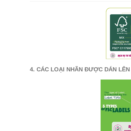
4. CÁC LOẠI NHÃN ĐƯỢC DÁN LÊ