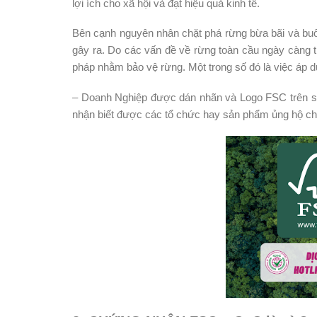
lợi ích cho xã hội và đạt hiệu quả kinh tế.
Bên cạnh nguyên nhân chặt phá rừng bừa bãi và buôn 
gây ra. Do các vấn đề về rừng toàn cầu ngày càng 
pháp nhằm bảo vệ rừng. Một trong số đó là việc áp
– Doanh Nghiệp được dán nhãn và Logo FSC trên sản
nhận biết được các tổ chức hay sản phẩm ủng hộ chư